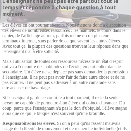
L'enseignant ne peut pas être partout tout le
temps et répondre à chaque question à tout
moment.
Les élèves en ont pourtant besoin. Nous mettons donc à disposition
des élèves de nombreuses ressources : les manuels, le cours dans le
cahier, de l'affichage au mur, parfois même un ou plusieurs
terminaux internet, sans parler de ce que savent les autres élèves.
Avec tout ça, la plupart des questions trouvent leur réponse dans que
l'enseignant n'ai à être sollicité.
Mais l'utilisation de toutes ces ressources nécessite un état d'esprit
qui va à l'encontre des habitudes de l'école, en particulier dans le
secondaire. Un élève ne se déplace pas sans demander la permission
à l'enseignant. Il ne peut pas avoir l'air de faire autre chose et de ne
pas écouter. Il ne peut pas s'adresser à un autre camarade sans
être accuser de bavardage.
Si l'enseignant garde ce contrôle à tout moment, il reste la seule
personne capable de permettre à un élève qui coince d'avancer. Du
coup, parce que l'enseignant n'a pas le don d'ubiquité, l'élève stagne
alors que ce qui le bloque n'est souvent qu'une broutille.
Responsabilisons les élèves
. Si on a peur qu'ils fassent mauvais
usage de la liberté de mouvement et de recherche individuelle (et ils