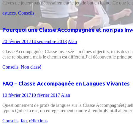
élèves ne jouent pas nécessairement le jeu de but en blanc. Ce que je 
astuces
,
Conseils
Pourquoi une Classe Accompagnée et non pas Inv
20 février 2017
14 septembre 2018
Alan
Classe Accompagnée, Classe Inversée – mêmes objectifs, mais des chem
et se rejoignent, mais le chemin est différent.J’ai découvert le prin
Conseils
,
Non classé
FAQ – Classe Accompagnée en Langues Vivantes
10 février 2017
10 février 2017
Alan
Questionnement de profs de langues sur la Classe AccompagnéeQuelle e
type « Qui est-ce », ou enregistrement sonore à rendre)Faut-il alterne
Conseils
,
faq
,
réflexions