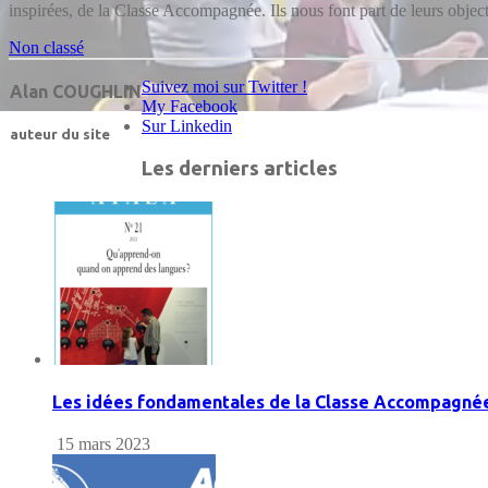
inspirées, de la Classe Accompagnée. Ils nous font part de leurs object
Non classé
Suivez moi sur Twitter !
Alan COUGHLIN
My Facebook
Sur Linkedin
auteur du site
Les derniers articles
Les idées fondamentales de la Classe Accompagné
15 mars 2023