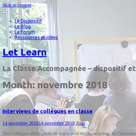
Skip to content
Le Dispositif
Le Blog
Le Forum
Ressources et idées
Let Learn
La Classe Accompagnée – dispositif e
Month:
novembre 2018
Interviews de collègues en classe
14 novembre 2018
14 novembre 2018
Alan
Des collègues témoignent de leur travail en classe autour de l’autonom