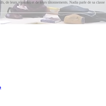
ifs, de leurs réussites et de leurs tâtonnements. Nadia parle de sa class
e