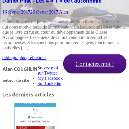
Daniel Pink – Les 4 « T » de l’autonomie
16 février 2017
26 février 2017
Alan
Daniel Pink est un journaliste américain. Son livre, La Vérité sur ce
qui nous motive traite de la motivation. La lecture que j’en ai faite et
que je livre ici fut au cœur du développement de la Classe
Accompagnée.Les enjeux de la motivation intrinsèqueLes
récompenses et les sanctions pour motiver les gens fonctionnent,
mais elles […]
bibliographie
,
réflexions
Contactez moi !
Suivez moi
Alan COUGHLIN
sur Twitter !
My Facebook
auteur du site
Sur Linkedin
Les derniers articles