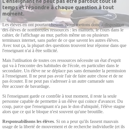
L'enseignant ne peut pas être partout tout le
temps et répondre à chaque question à tout
moment.
Les élèves en ont pourtant besoin. Nous mettons donc à disposition
des élèves de nombreuses ressources : les manuels, le cours dans le
cahier, de l'affichage au mur, parfois même un ou plusieurs
terminaux internet, sans parler de ce que savent les autres élèves.
Avec tout ça, la plupart des questions trouvent leur réponse dans que
l'enseignant n'ai à être sollicité.
Mais l'utilisation de toutes ces ressources nécessite un état d'esprit
qui va à l'encontre des habitudes de l'école, en particulier dans le
secondaire. Un élève ne se déplace pas sans demander la permission
à l'enseignant. Il ne peut pas avoir l'air de faire autre chose et de ne
pas écouter. Il ne peut pas s'adresser à un autre camarade sans
être accuser de bavardage.
Si l'enseignant garde ce contrôle à tout moment, il reste la seule
personne capable de permettre à un élève qui coince d'avancer. Du
coup, parce que l'enseignant n'a pas le don d'ubiquité, l'élève stagne
alors que ce qui le bloque n'est souvent qu'une broutille.
Responsabilisons les élèves
. Si on a peur qu'ils fassent mauvais
usage de la liberté de mouvement et de recherche individuelle (et ils